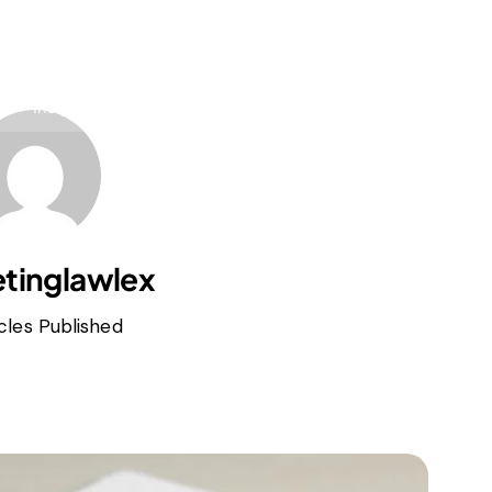
Insights
About LawLex
tinglawlex
cles Published
s
dependence