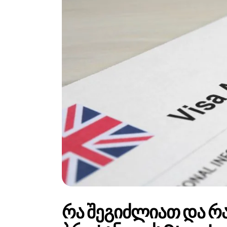
Foreign subsidies control
General EU law, free movement of good
Horizontal agreements
Merger Control
Unfair trading practices (UTP)
Private enforcement
Regulatory
State aid and EU subsidies
Trade law and sanctions
Vertical agreements
რა შეგიძლიათ და რ