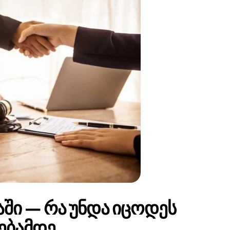
ში — რა უნდა იცოდეს
ყებამდე