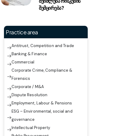
შეიძლება რისკების
შემცირება?
Practice area
Antitrust, Competition and Trade
Banking & Finance
Commercial
Corporate Crime, Compliance &
Forensics
Corporate / M&A
Dispute Resolution
Employment, Labour & Pensions
ESG – Environmental, social and
governance
Intellectual Property
Public Procurement