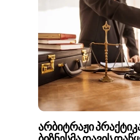
არბიტრაჟი პრაქტიკა
ბიზნესმა დავის დაწ